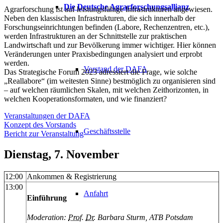
Die Deutsche Agrarforschungsallianz
Agrarforschung ist auf leistungsfähige Infrastrukturen angewiesen.
Neben den klassischen Infrastrukturen, die sich innerhalb der
Forschungseinrichtungen befinden (Labore, Rechenzentren, etc.),
werden Infrastrukturen an der Schnittstelle zur praktischen
Landwirtschaft und zur Bevölkerung immer wichtiger. Hier können
Veränderungen unter Praxisbedingungen analysiert und erprobt
werden.
Vorstand der DAFA
Das Strategische Forum 2023 adressiert die Frage, wie solche
„Reallabore“ (im weitesten Sinne) bestmöglich zu organisieren sind
– auf welchen räumlichen Skalen, mit welchen Zeithorizonten, in
welchen Kooperationsformaten, und wie finanziert?
Veranstaltungen der DAFA
Konzept des Vorstands
Geschäftsstelle
Bericht zur Veranstaltung
Dienstag, 7. November
12:00
Ankommen & Registrierung
13:00
Anfahrt
Einführung
Moderation:
Prof
.
Dr
. Barbara Sturm, ATB Potsdam