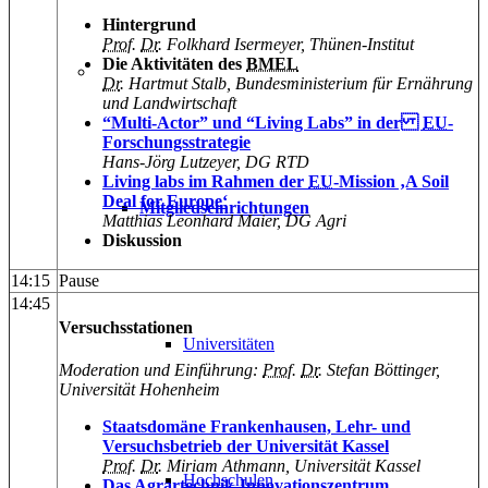
Hintergrund
Prof
.
Dr
. Folkhard Isermeyer, Thünen-Institut
Die Aktivitäten des
BMEL
Dr
. Hartmut Stalb, Bundesministerium für Ernährung
und Landwirtschaft
“Multi-Actor” und “Living Labs” in der
EU
-
Forschungsstrategie
Hans-Jörg Lutzeyer, DG RTD
Living labs im Rahmen der
EU
-Mission ‚A Soil
Deal for Europe‘
Mitgliedseinrichtungen
Matthias Leonhard Maier, DG Agri
Diskussion
14:15
Pause
14:45
Versuchsstationen
Universitäten
Moderation und Einführung:
Prof
.
Dr
. Stefan Böttinger,
Universität Hohenheim
Staatsdomäne Frankenhausen, Lehr- und
Versuchsbetrieb der Universität Kassel
Prof
.
Dr
. Miriam Athmann, Universität Kassel
Hochschulen
Das Agrartechnik-Innovationszentrum