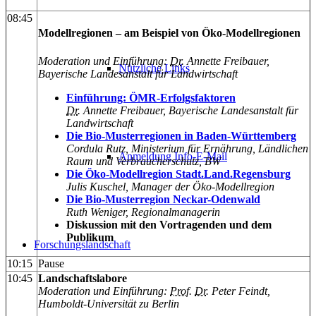
08:45
Modellregionen – am Beispiel von Öko-Modellregionen
Moderation und Einführung:
Dr
. Annette Freibauer,
Nützliche Links
Bayerische Landesanstalt für Landwirtschaft
Einführung: ÖMR-Erfolgsfaktoren
Dr
. Annette Freibauer, Bayerische Landesanstalt für
Landwirtschaft
Die Bio-Musterregionen in Baden-Württemberg
Cordula Rutz,
Ministerium für Ernährung, Ländlichen
Anmeldung Info-E-Mail
Raum und Verbraucherschutz, BW
Die Öko-Modellregion Stadt.Land.Regensburg
Julis Kuschel, Manager der Öko-Modellregion
Die Bio-Musterregion Neckar-Odenwald
Ruth Weniger, Regionalmanagerin
Diskussion mit den Vortragenden und dem
Publikum
Forschungslandschaft
10:15
Pause
10:45
Landschaftslabore
Moderation und Einführung:
Prof
.
Dr
. Peter Feindt,
Humboldt-Universität zu Berlin