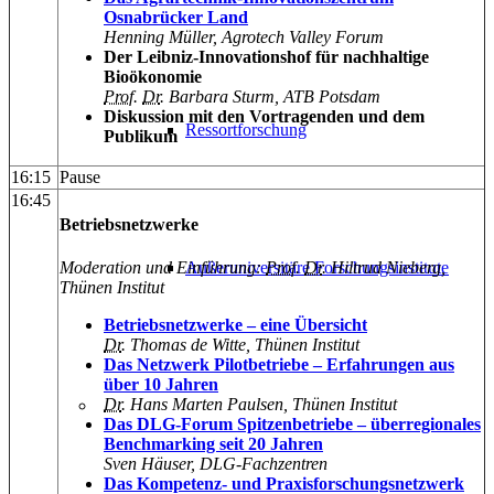
Osnabrücker Land
Henning Müller, Agrotech Valley Forum
Der Leibniz-Innovationshof für nachhaltige
Bioökonomie
Prof
.
Dr
. Barbara Sturm, ATB Potsdam
Diskussion mit den Vortragenden und dem
Ressortforschung
Publikum
16:15
Pause
16:45
Betriebsnetzwerke
Moderation und Einführung:
Prof
.
Dr
. Hiltrud Nieberg,
Außeruniversitäre Forschungsinstitute
Thünen Institut
Betriebsnetzwerke – eine Übersicht
Dr
. Thomas de Witte, Thünen Institut
Das Netzwerk Pilotbetriebe – Erfahrungen aus
über 10 Jahren
Dr
. Hans Marten Paulsen, Thünen Institut
Das DLG-Forum Spitzenbetriebe – überregionales
Benchmarking seit 20 Jahren
Sven Häuser, DLG-Fachzentren
Das Kompetenz- und Praxisforschungsnetzwerk