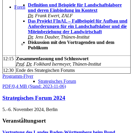
Definition und Beispiele für Landschaftslabore
Foren
und deren Einbindung im Kontext
Dr
. Frank Ewert, ZALF
Das Projekt FInAL – Fallbeispiel für Aufbau und
Anforderungen für ein Landschaftslabor und die
Miteinbeziehung der Landwirtschaft
Dr
. Jens Dauber, Thünen-Institut
Diskussion mit den Vortragenden und dem
Publikum
12:15
Zusammenfassung und Schlusswort
Prof
.
Dr
. Folkhard Isermeyer, Thünen-Institut
12:30
Ende des Strategischen Forums
Programm-Flyer
Strategisches Forum
PDF/0,4 MB (Stand: 2023-11-06)
Strategisches Forum 2024
5.–6. November 2024, Berlin
Veranstaltungsort
Vertretung des Landes Baden-Württemberg beim Bund